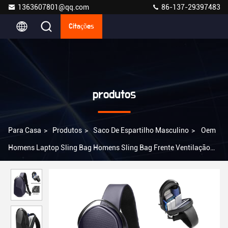
1363607801@qq.com
86-137-29397483
Citações
produtos
Para Casa
>
Produtos
>
Saco De Espartilho Masculino
>
Oem
Homens Laptop Sling Bag Homens Sling Bag Frente Ventilação
Multi-estádio