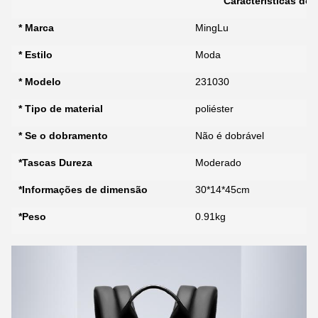
Características do
* Marca
MingLu
* Estilo
Moda
* Modelo
231030
* Tipo de material
poliéster
* Se o dobramento
Não é dobrável
*Tascas Dureza
Moderado
*Informações de dimensão
30*14*45cm
*Peso
0.91kg