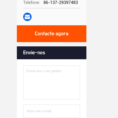
Telefone:
86-137-29397483
fecho de fe
fecho de fe
Contacte agora
Envie-nos