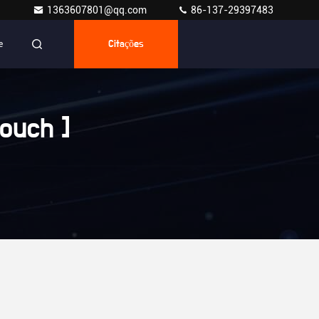
1363607801@qq.com
86-137-29397483
e
Citações
ouch ]