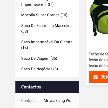
Impermeável
(137)
Mochila Super Grande
(10)
Saco De Espartilho Masculino
(63)
Saco Impermeável Da Cintura
(14)
Fecho de f
Saco De Viagem
(35)
fecho de fe
fecho de fe
Saco De Negócios
(8)
fecho de fe
Obt
fecho de fe
fecho de fe
Contactos
fecho de fe
fecho de fe
fecho de fe
Contactos:
Mr. Jiaxiong Wu
fecho de fe