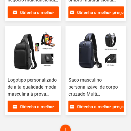
impermeável anti roubo
impermeável anti-roubo
Obtenha o melhor
Obtenha o melhor preço
bolsa de espartilho
bolso de peito bolso
bolsa de peito
masculino
preço
masculino
Logotipo personalizado
Saco masculino
de alta qualidade moda
personalizável de corpo
masculina à prova
cruzado Multi
d'água bolsa de
Compartimento Diário
Obtenha o melhor
Obtenha o melhor preço
negócios de espartilho
bolsa de ombro bolsa de
preço
peito
1