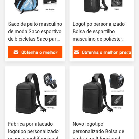
Saco de peito masculino
Logotipo personalizado
de moda Saco esportivo
Bolsa de espartilho
de bicicletas Saco para
masculino de poliéster
estudantes OEM/ODM
Corpo cruzado com
Obtenha o melhor
Obtenha o melhor preço
carregamento por USB
preço
Fábrica por atacado
Novo logotipo
logotipo personalizado
personalizado Bolsa de
negócio multifuncional
ombro multifuncional